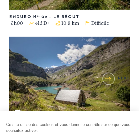
ENDURO N°102 – LE BÉOUT
3h00
415 D+
10.9 km
Difficile
NEXT
3
Ce site utilise des cookies et vous donne le contrôle sur ce que vous
ENDURO N°114 – GLORIETTES ET
souhaitez activer.
COUMÉLY