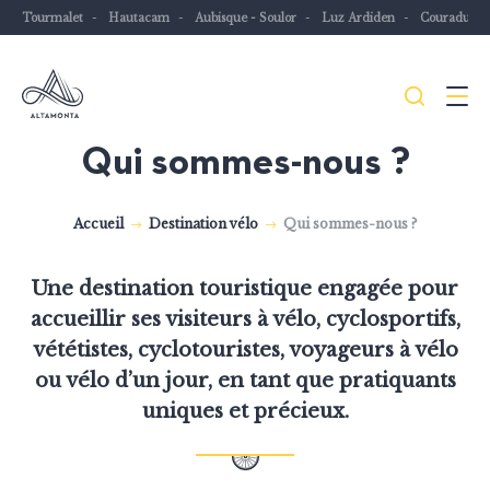
Tourmalet
Hautacam
Aubisque - Soulor
Luz Ardiden
Couraduqu
Je
Menu
recher
Qui sommes-nous ?
Les
Pyrénées
Accueil
Destination vélo
Qui sommes-nous ?
mythiques
à
Une destination touristique engagée pour
vélo
accueillir ses visiteurs à vélo, cyclosportifs,
ou
vététistes, cyclotouristes, voyageurs à vélo
à
ou vélo d’un jour, en tant que pratiquants
VTT
uniques et précieux.