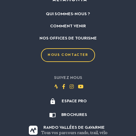
QUI SOMMES-NOUS ?
COMMENT VENIR
NOS OFFICES DE TOURISME
NOUS CONTACTER
SUIVEZ NOUS
Suivez-
Suivez-
Suivez-
Suivez-
nous
nous
nous
nous
ESPACE PRO
sur
sur
sur
sur
Strava
Facebook
Instagram
Youtube
BROCHURES
RANDO VALLÉES DE GAVARNIE
Tous vos parcours rando, trail, vélo