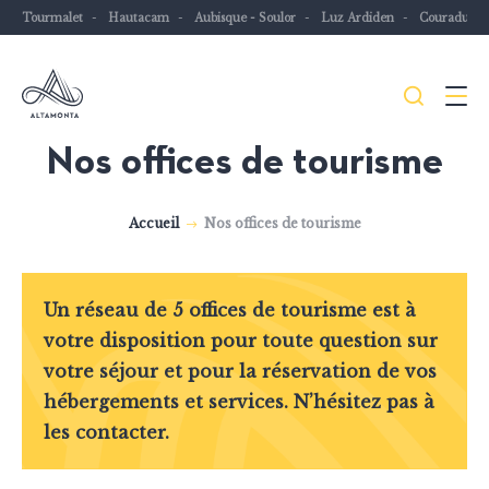
Tourmalet
Hautacam
Aubisque - Soulor
Luz Ardiden
Couraduqu
Je
Menu
recher
Nos offices de tourisme
Les
Pyrénées
Accueil
Nos offices de tourisme
mythiques
à
vélo
Un réseau de 5 offices de tourisme est à
ou
votre disposition pour toute question sur
à
votre séjour et pour la réservation de vos
VTT
hébergements et services. N’hésitez pas à
les contacter.