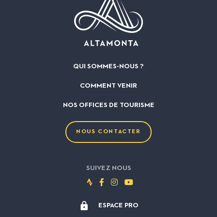
QUI SOMMES-NOUS ?
COMMENT VENIR
NOS OFFICES DE TOURISME
NOUS CONTACTER
SUIVEZ NOUS
Suivez-
Suivez-
Suivez-
Suivez-
nous
nous
nous
nous
ESPACE PRO
sur
sur
sur
sur