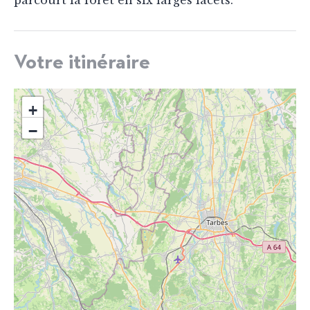
parcourt la forêt en six larges lacets.
Votre itinéraire
+
−