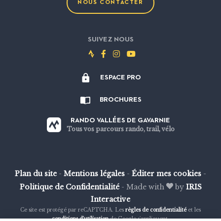
NOUS CONTACTER
SUIVEZ NOUS
Suivez-
Suivez-
Suivez-
Suivez-
nous
nous
nous
nous
ESPACE PRO
sur
sur
sur
sur
Strava
Facebook
Instagram
Youtube
BROCHURES
RANDO VALLÉES DE GAVARNIE
Tous vos parcours rando, trail, vélo
Plan du site
-
Mentions légales
-
Éditer mes cookies
-
Politique de Confidentialité
-
Made with
by
IRIS
Interactive
Ce site est protégé par reCAPTCHA. Les
règles de confidentialité
et les
conditions d'utilisation
de Google s'appliquent.