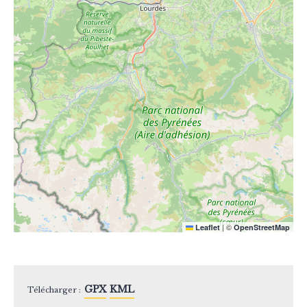
|
©
Leaflet
OpenStreetMap
GPX
KML
Télécharger :