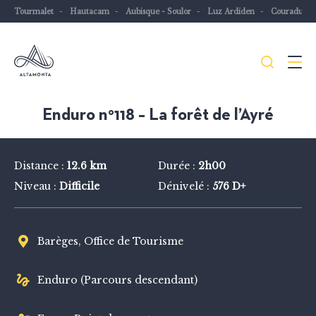
Tourmalet
Hautacam
Aubisque - Soulor
Luz Ardiden
Couraduqu
Je
Menu
recher
Les
Enduro n°118 – La forêt de l’Ayré
Pyrénées
mythiques
Distance :
12.6 km
Durée :
2h00
à
Niveau :
Difficile
Dénivelé :
576 D+
vélo
ou
à
Barèges, Office de Tourisme
VTT
Enduro (Parcours descendant)