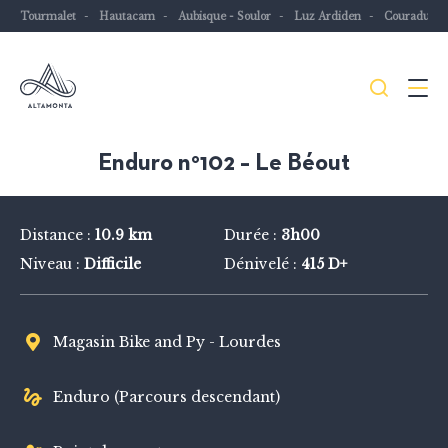
Tourmalet
Hautacam
Aubisque - Soulor
Luz Ardiden
Couraduqu
Je
Menu
recher
Les
Enduro n°102 – Le Béout
Pyrénées
mythiques
Distance :
10.9 km
Durée :
3h00
à
Niveau :
Difficile
Dénivelé :
415 D+
vélo
ou
à
Magasin Bike and Py - Lourdes
VTT
Enduro (Parcours descendant)