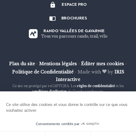
ESPACE PRO
sur
sur
sur
sur
Strava
Facebook
Instagram
Youtube
BROCHURES
RANDO VALLÉES DE GAVARNIE
Tous vos parcours rando, trail, vélo
Plan du site
-
Mentions légales
-
Éditer mes cookies
-
Politique de Confidentialité
-
Made with
by
IRIS
Interactive
Ce site est protégé par reCAPTCHA. Les
règles de confidentialité
et les
conditions d'utilisation
de Google s'appliquent.
Ce site utilise des cookies et vous donne le contrôle sur ce que vous
souhaitez activer.
Consentements certifiés par