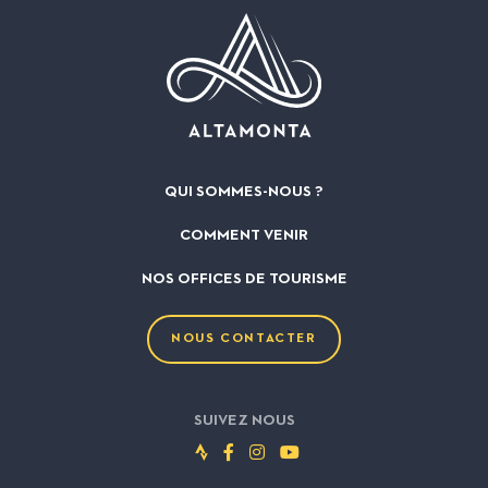
QUI SOMMES-NOUS ?
COMMENT VENIR
NOS OFFICES DE TOURISME
NOUS CONTACTER
SUIVEZ NOUS
Suivez-
Suivez-
Suivez-
Suivez-
nous
nous
nous
nous