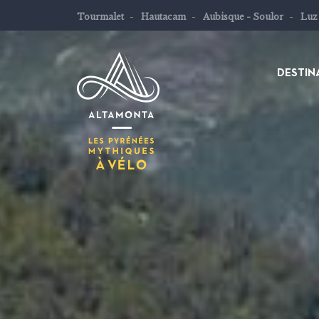
Tourmalet
Hautacam
Aubisque - Soulor
Luz
DESTIN
Les
Pyrénées
mythiques
à
vélo
ou
à