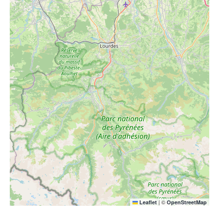
|
©
Leaflet
OpenStreetMap