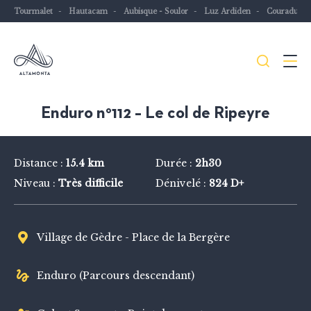
Tourmalet
Hautacam
Aubisque - Soulor
Luz Ardiden
Couraduqu
Je
Menu
recher
Les
Enduro n°112 – Le col de Ripeyre
Pyrénées
mythiques
Distance :
15.4 km
Durée :
2h30
à
Niveau :
Très difficile
Dénivelé :
824 D+
vélo
ou
à
Village de Gèdre - Place de la Bergère
VTT
Enduro (Parcours descendant)