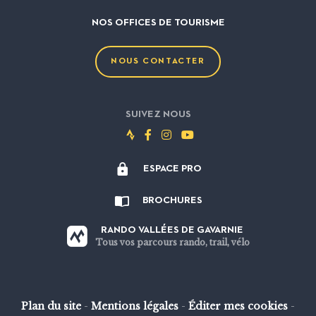
NOS OFFICES DE TOURISME
NOUS CONTACTER
SUIVEZ NOUS
Suivez-
Suivez-
Suivez-
Suivez-
nous
nous
nous
nous
ESPACE PRO
sur
sur
sur
sur
Strava
Facebook
Instagram
Youtube
BROCHURES
RANDO VALLÉES DE GAVARNIE
Tous vos parcours rando, trail, vélo
Plan du site
-
Mentions légales
-
Éditer mes cookies
-