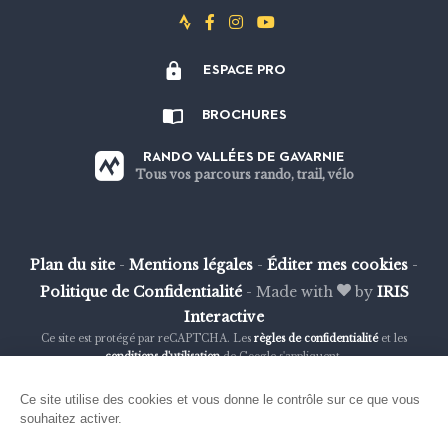
Suivez-
Suivez-
Suivez-
Suivez-
nous
nous
nous
nous
ESPACE PRO
sur
sur
sur
sur
Strava
Facebook
Instagram
Youtube
BROCHURES
RANDO VALLÉES DE GAVARNIE
Tous vos parcours rando, trail, vélo
Plan du site
-
Mentions légales
-
Éditer mes cookies
-
Politique de Confidentialité
-
Made with
by
IRIS
Interactive
Ce site est protégé par reCAPTCHA. Les
règles de confidentialité
et les
conditions d'utilisation
de Google s'appliquent.
Ce site utilise des cookies et vous donne le contrôle sur ce que vous
souhaitez activer.