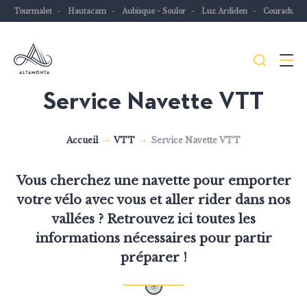
Tourmalet
Hautacam
Aubisque - Soulor
Luz Ardiden
Couraduqu
Je
Menu
recher
Service Navette VTT
Les
Pyrénées
Accueil
VTT
Service Navette VTT
mythiques
à
Vous cherchez une navette pour emporter
vélo
votre vélo avec vous et aller rider dans nos
ou
vallées ? Retrouvez ici toutes les
à
informations nécessaires pour partir
VTT
préparer !