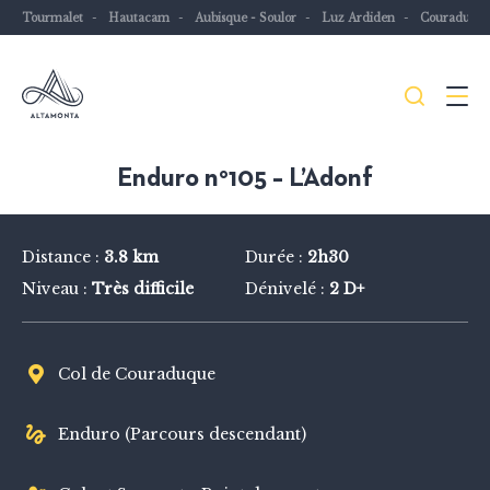
Tourmalet
Hautacam
Aubisque - Soulor
Luz Ardiden
Couraduqu
Je
Menu
recher
Les
Enduro n°105 – L’Adonf
Pyrénées
mythiques
Distance :
3.8 km
Durée :
2h30
à
Niveau :
Très difficile
Dénivelé :
2 D+
vélo
ou
à
Col de Couraduque
VTT
Enduro (Parcours descendant)