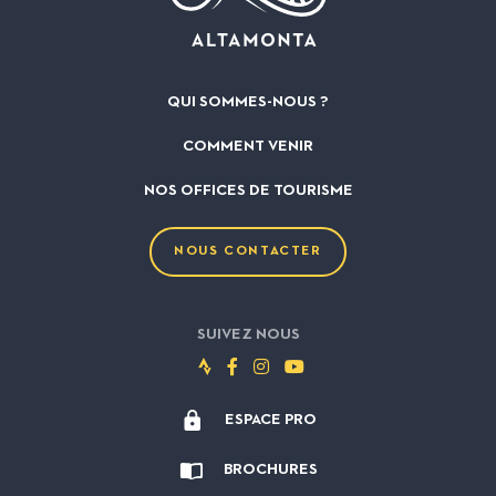
QUI SOMMES-NOUS ?
COMMENT VENIR
NOS OFFICES DE TOURISME
NOUS CONTACTER
SUIVEZ NOUS
Suivez-
Suivez-
Suivez-
Suivez-
nous
nous
nous
nous
ESPACE PRO
sur
sur
sur
sur
Strava
Facebook
Instagram
Youtube
BROCHURES