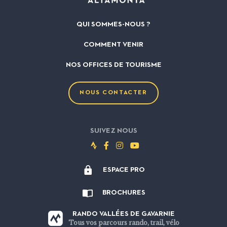
QUI SOMMES-NOUS ?
COMMENT VENIR
NOS OFFICES DE TOURISME
NOUS CONTACTER
SUIVEZ NOUS
Suivez-
Suivez-
Suivez-
Suivez-
nous
nous
nous
nous
ESPACE PRO
sur
sur
sur
sur
Strava
Facebook
Instagram
Youtube
BROCHURES
RANDO VALLÉES DE GAVARNIE
Tous vos parcours rando, trail, vélo