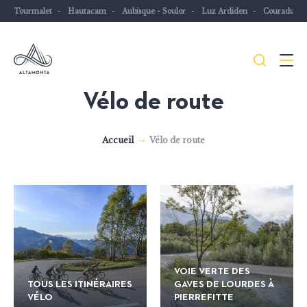
Tourmalet
Hautacam
Aubisque - Soulor
Luz Ardiden
Couraduqu
Je
Menu
recher
Vélo de route
Les
Pyrénées
Accueil
Vélo de route
mythiques
à
vélo
ou
à
VTT
VOIE VERTE DES
TOUS LES ITINÉRAIRES
GAVES DE LOURDES À
VÉLO
PIERREFITTE