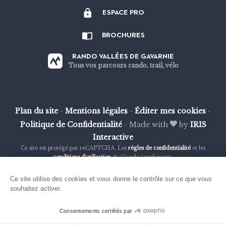
nous
nous
nous
nous
ESPACE PRO
sur
sur
sur
sur
Strava
Facebook
Instagram
Youtube
BROCHURES
RANDO VALLÉES DE GAVARNIE
Tous vos parcours rando, trail, vélo
Plan du site
-
Mentions légales
-
Éditer mes cookies
-
Politique de Confidentialité
-
Made with
by
IRIS
Interactive
Ce site est protégé par reCAPTCHA. Les
règles de confidentialité
et les
conditions d'utilisation
de Google s'appliquent.
Ce site utilise des cookies et vous donne le contrôle sur ce que vous
souhaitez activer.
Consentements certifiés par