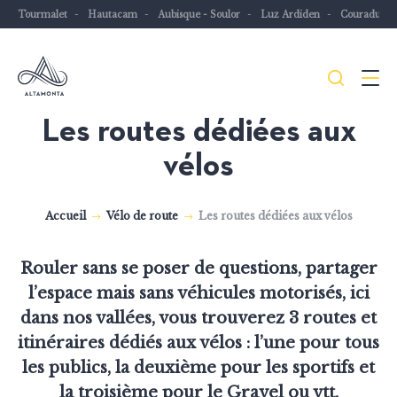
Tourmalet
Hautacam
Aubisque - Soulor
Luz Ardiden
Couraduqu
Je
Menu
recher
Les routes dédiées aux
Les
vélos
Pyrénées
mythiques
à
Accueil
Vélo de route
Les routes dédiées aux vélos
vélo
ou
Rouler sans se poser de questions, partager
à
l’espace mais sans véhicules motorisés, ici
VTT
dans nos vallées, vous trouverez 3 routes et
itinéraires dédiés aux vélos : l’une pour tous
les publics, la deuxième pour les sportifs et
la troisième pour le Gravel ou vtt.