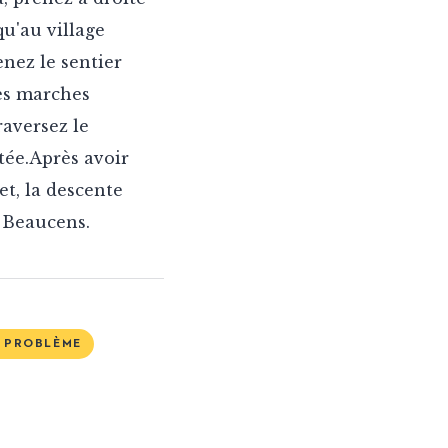
qu'au village
enez le sentier
es marches
raversez le
ée.Après avoir
et, la descente
e Beaucens.
N PROBLÈME