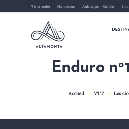
Tourmalet
Hautacam
Aubisque - Soulor
Luz
DESTIN
Enduro n°1
Les
Pyrénées
mythiques
Accueil
VTT
Les ci
à
vélo
ou
à