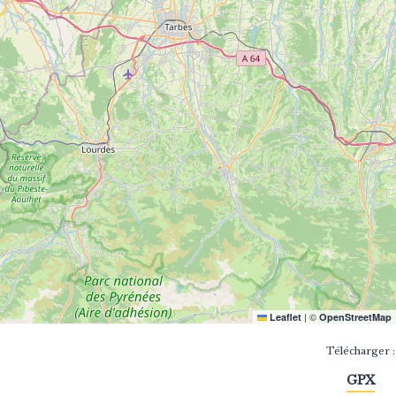
|
©
Leaflet
OpenStreetMap
Télécharger :
GPX