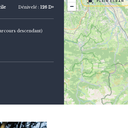
PLEIN ÉCRAN
−
cile
Dénivelé :
126 D+
arcours descendant)