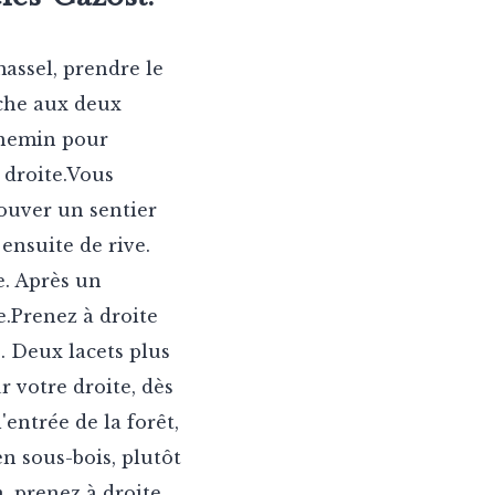
assel, prendre le
che aux deux
 chemin pour
 droite.Vous
rouver un sentier
ensuite de rive.
e. Après un
e.Prenez à droite
e. Deux lacets plus
r votre droite, dès
entrée de la forêt,
en sous-bois, plutôt
à, prenez à droite