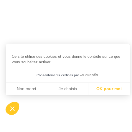
Ce site utilise des cookies et vous donne le contrôle sur ce que
vous souhaitez activer.
Consentements certifiés par
Non merci
Je choisis
OK pour moi
Axeptio consent
Plateforme de Gestion du Consentement : Personnalisez vo
Notre plateforme vous permet d'adapter et de gérer vos param