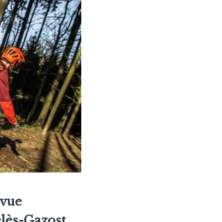
 vue
elès-Gazost.