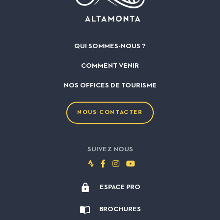
QUI SOMMES-NOUS ?
COMMENT VENIR
NOS OFFICES DE TOURISME
NOUS CONTACTER
SUIVEZ NOUS
Suivez-
Suivez-
Suivez-
Suivez-
nous
nous
nous
nous
ESPACE PRO
sur
sur
sur
sur
Strava
Facebook
Instagram
Youtube
BROCHURES