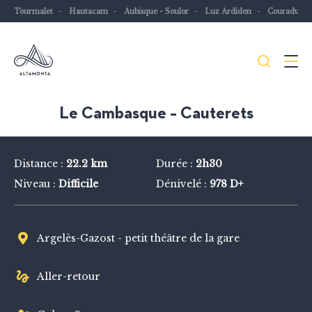
Tourmalet
Hautacam
Aubisque - Soulor
Luz Ardiden
Couraduqu
Je
Menu
recher
Les
Le Cambasque – Cauterets
Pyrénées
mythiques
Distance :
22.2 km
Durée :
2h30
à
Niveau :
Difficile
Dénivelé :
978 D+
vélo
ou
à
Argelès-Gazost - petit théâtre de la gare
VTT
Aller-retour