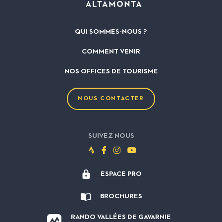
QUI SOMMES-NOUS ?
COMMENT VENIR
NOS OFFICES DE TOURISME
NOUS CONTACTER
SUIVEZ NOUS
Suivez-
Suivez-
Suivez-
Suivez-
nous
nous
nous
nous
ESPACE PRO
sur
sur
sur
sur
Strava
Facebook
Instagram
Youtube
BROCHURES
RANDO VALLÉES DE GAVARNIE