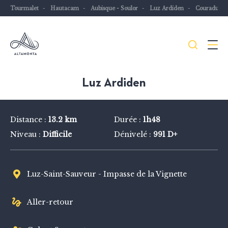
Tourmalet
Hautacam
Aubisque - Soulor
Luz Ardiden
Couraduqu
Je
Menu
recher
Les
Luz Ardiden
Pyrénées
mythiques
Distance :
13.2 km
Durée :
1h48
à
Niveau :
Difficile
Dénivelé :
991 D+
vélo
ou
à
Luz-Saint-Sauveur - Impasse de la Vignette
VTT
Aller-retour