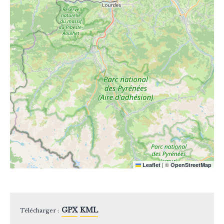
|
©
Leaflet
OpenStreetMap
GPX
KML
Télécharger :