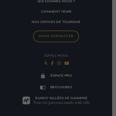
QUI SOMMES-NOUS ?
COMMENT VENIR
NOS OFFICES DE TOURISME
NOUS CONTACTER
SUIVEZ NOUS
Suivez-
Suivez-
Suivez-
Suivez-
nous
nous
nous
nous
ESPACE PRO
sur
sur
sur
sur
Strava
Facebook
Instagram
Youtube
BROCHURES
RANDO VALLÉES DE GAVARNIE
Tous vos parcours rando, trail, vélo