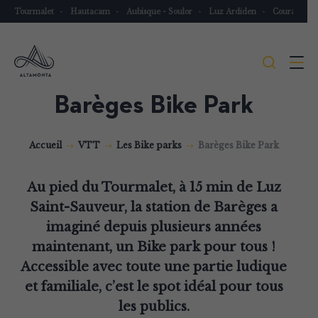
Tourmalet
Hautacam
Aubisque - Soulor
Luz Ardiden
Couraduqu
Je
Menu
recher
Barèges Bike Park
Les
Pyrénées
Accueil
VTT
Les Bike parks
Barèges Bike Park
mythiques
à
Au pied du Tourmalet, à 15 min de Luz
vélo
Saint-Sauveur, la station de Barèges a
ou
imaginé depuis plusieurs années
à
maintenant, un Bike park pour tous !
VTT
Accessible avec toute une partie ludique
et familiale, c’est le spot idéal pour tous
les publics.