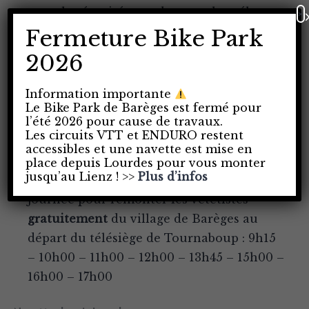
assurer la sécurité et embarquer les vélos
×
Fermeture Bike Park
Toilettes et point d’eau
2026
Borne de réparation
Station de lavage
Information importante
Restaurants d’altitude
Le Bike Park de Barèges est fermé pour
l’été 2026 pour cause de travaux.
Automate pour acheter vos pass
Les circuits VTT et ENDURO restent
Location de vélos au départ du télésiège
accessibles et une navette est mise en
et à Barèges village.
place depuis Lourdes pour vous monter
jusqu’au Lienz ! >>
Plus d’infos
Un Bike Bus qui effectue des navettes en
journée pour remonter les vététistes
gratuitement
du village de Barèges au
départ du télésiège de Tournaboup : 9h15
– 10h00 – 11h00 – 12h00 – 13h45 – 15h00 –
16h00 – 17h00