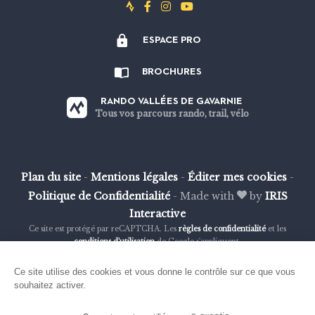
Suivez-
Suivez-
Suivez-
Suivez-
nous
nous
nous
nous
ESPACE PRO
sur
sur
sur
sur
Strava
Facebook
Instagram
Youtube
BROCHURES
RANDO VALLÉES DE GAVARNIE
Tous vos parcours rando, trail, vélo
Plan du site
-
Mentions légales
-
Éditer mes cookies
-
Politique de Confidentialité
-
Made with
by
IRIS
Interactive
Ce site est protégé par reCAPTCHA. Les
règles de confidentialité
et les
conditions d'utilisation
de Google s'appliquent.
Ce site utilise des cookies et vous donne le contrôle sur ce que vous
souhaitez activer.