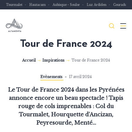
Tourmalet
Hautacam
Aubisque - Soulor
Luz Ardiden
Couraduqu
Je
Menu
recher
Tour de France 2024
Les
Pyrénées
Accueil
Inspirations
Tour de France 2024
mythiques
à
Evènements
17 avril 2024
vélo
ou
Le Tour de France 2024 dans les Pyrénées
à
annonce encore un beau spectacle ! Tapis
VTT
rouge de cols imprenables : Col du
Tourmalet, Hourquette d’Ancizan
,
Peyresourde
,
Menté
…