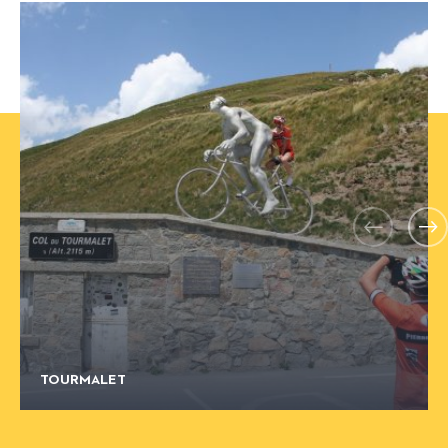
Précédent
S
TOURMALET