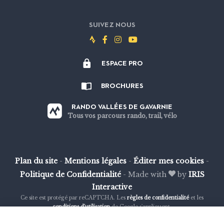
SUIVEZ NOUS
Suivez-
Suivez-
Suivez-
Suivez-
nous
nous
nous
nous
ESPACE PRO
sur
sur
sur
sur
Strava
Facebook
Instagram
Youtube
BROCHURES
RANDO VALLÉES DE GAVARNIE
Tous vos parcours rando, trail, vélo
Plan du site
-
Mentions légales
-
Éditer mes cookies
-
Politique de Confidentialité
-
Made with
by
IRIS
Interactive
Ce site est protégé par reCAPTCHA. Les
règles de confidentialité
et les
conditions d'utilisation
de Google s'appliquent.