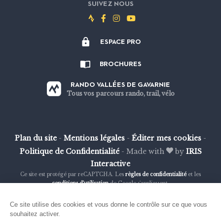
SUIVEZ NOUS
Suivez-
Suivez-
Suivez-
Suivez-
nous
nous
nous
nous
ESPACE PRO
sur
sur
sur
sur
Strava
Facebook
Instagram
Youtube
BROCHURES
RANDO VALLÉES DE GAVARNIE
Tous vos parcours rando, trail, vélo
Plan du site
-
Mentions légales
-
Éditer mes cookies
-
Politique de Confidentialité
-
Made with
by
IRIS
Interactive
Ce site est protégé par reCAPTCHA. Les
règles de confidentialité
et les
conditions d'utilisation
de Google s'appliquent.
Ce site utilise des cookies et vous donne le contrôle sur ce que vous
souhaitez activer.