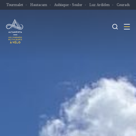
Tourmalet
Hautacam
Aubisque - Soulor
Luz Ardiden
Couraduqu
Je
Menu
recher
Les
Pyrénées
mythiques
à
vélo
ou
à
VTT