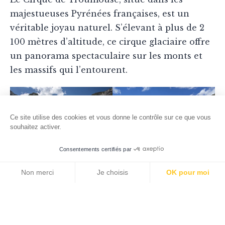
majestueuses Pyrénées françaises, est un
véritable joyau naturel. S’élevant à plus de 2
100 mètres d’altitude, ce cirque glaciaire offre
un panorama spectaculaire sur les monts et
les massifs qui l’entourent.
Ce site utilise des cookies et vous donne le contrôle sur ce que vous
souhaitez activer.
Consentements certifiés par
ASCENSION AU CIRQUE
ROUTE DE TROUMOUSE
Non merci
Je choisis
OK pour moi
ASCENSION VERS LE CIRQUE
Axeptio consent
Plateforme de Gestion du Consentement : Personnalisez vos O
Notre plateforme vous permet d'adapter et de gérer vos paramètr
Pour les cyclistes passionnés, l’ascension à
Troumouse est une incontournable des