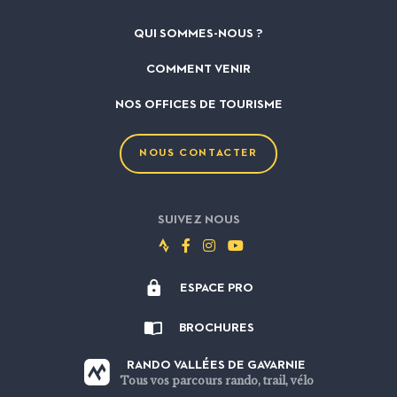
QUI SOMMES-NOUS ?
COMMENT VENIR
NOS OFFICES DE TOURISME
NOUS CONTACTER
SUIVEZ NOUS
Suivez-
Suivez-
Suivez-
Suivez-
nous
nous
nous
nous
ESPACE PRO
sur
sur
sur
sur
Strava
Facebook
Instagram
Youtube
BROCHURES
RANDO VALLÉES DE GAVARNIE
Tous vos parcours rando, trail, vélo