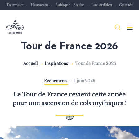
Tourmalet
Hautacam
Aubisque - Soulor
Luz Ardiden
Couraduqu
Je
Menu
recher
Tour de France 2026
Les
Pyrénées
Accueil
Inspirations
Tour de France 2026
mythiques
à
Evènements
1 juin 2026
vélo
ou
Le Tour de France revient cette année
à
pour une ascension de cols mythiques !
VTT