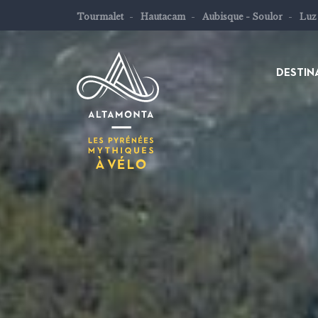
Tourmalet
Hautacam
Aubisque - Soulor
Luz
DESTIN
Les
Pyrénées
mythiques
à
vélo
ou
à