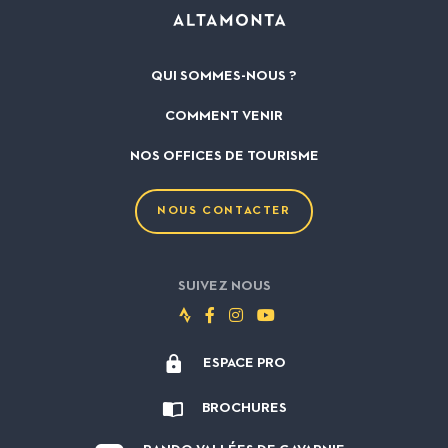
QUI SOMMES-NOUS ?
COMMENT VENIR
NOS OFFICES DE TOURISME
NOUS CONTACTER
SUIVEZ NOUS
Suivez-
Suivez-
Suivez-
Suivez-
nous
nous
nous
nous
ESPACE PRO
sur
sur
sur
sur
Strava
Facebook
Instagram
Youtube
BROCHURES