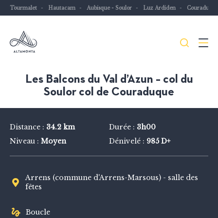
Tourmalet
Hautacam
Aubisque - Soulor
Luz Ardiden
Couraduqu
Je
Menu
recher
Les
Les Balcons du Val d’Azun – col du
Pyrénées
Soulor col de Couraduque
mythiques
à
Distance :
34.2 km
Durée :
3h00
vélo
Niveau :
Moyen
Dénivelé :
985 D+
ou
à
VTT
Arrens (commune d'Arrens-Marsous) - salle des
fêtes
Boucle