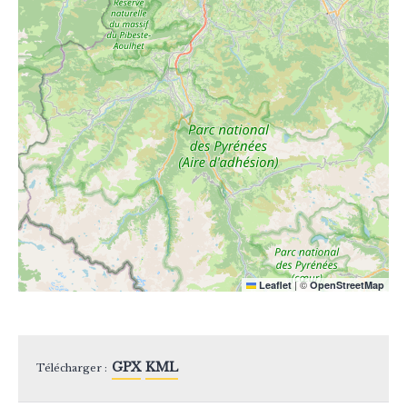
|
©
Leaflet
OpenStreetMap
GPX
KML
Télécharger :