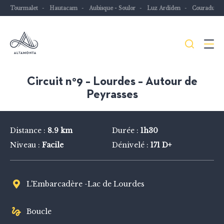
Tourmalet
Hautacam
Aubisque - Soulor
Luz Ardiden
Couraduqu
Je
Menu
recher
Les
Circuit n°9 – Lourdes – Autour de
Pyrénées
Peyrasses
mythiques
à
Distance :
8.9 km
Durée :
1h30
vélo
Niveau :
Facile
Dénivelé :
171 D+
ou
à
VTT
L'Embarcadère -Lac de Lourdes
Boucle