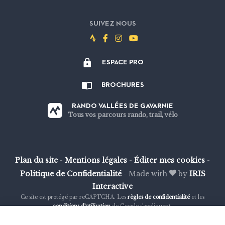
SUIVEZ NOUS
Suivez-
Suivez-
Suivez-
Suivez-
nous
nous
nous
nous
ESPACE PRO
sur
sur
sur
sur
Strava
Facebook
Instagram
Youtube
BROCHURES
RANDO VALLÉES DE GAVARNIE
Tous vos parcours rando, trail, vélo
Plan du site
-
Mentions légales
-
Éditer mes cookies
-
Politique de Confidentialité
-
Made with
by
IRIS
Interactive
Ce site est protégé par reCAPTCHA. Les
règles de confidentialité
et les
conditions d'utilisation
de Google s'appliquent.