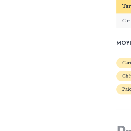
Tar
Cur
MOYE
Cart
Chè
Paie