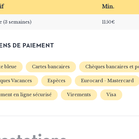
if
Min.
e (3 semaines)
1150€
NS DE PAIEMENT
e bleue
Cartes bancaires
Chèques bancaires et p
ques Vacances
Espèces
Eurocard - Mastercard
ment en ligne sécurisé
Virements
Visa