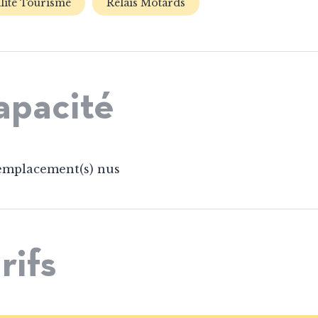
lité Tourisme
Relais Motards
apacité
emplacement(s) nus
rifs