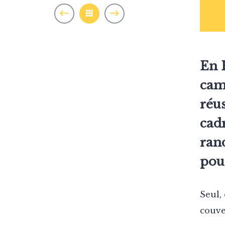
En H
cam
réus
cadr
ran
pou
Seul,
couve