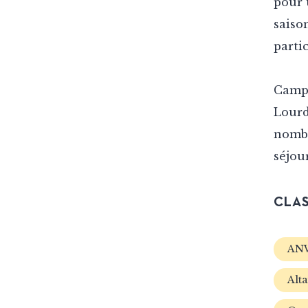
pour 
saiso
parti
Campi
Lourd
nombr
séjou
CLAS
AN
Alt