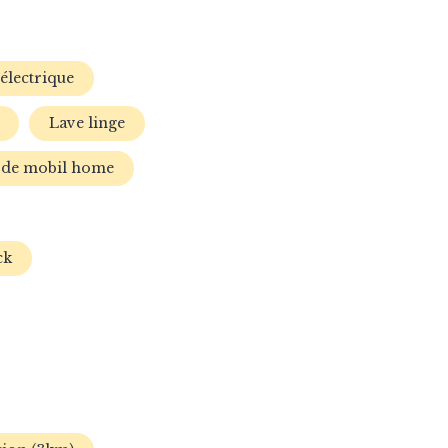
électrique
Lave linge
 de mobil home
ck