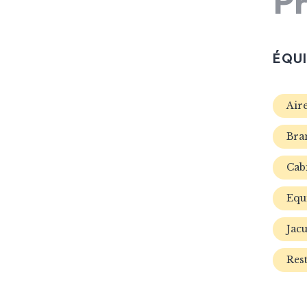
Pr
ÉQU
Air
Bra
Cab
Equ
Jacu
Res