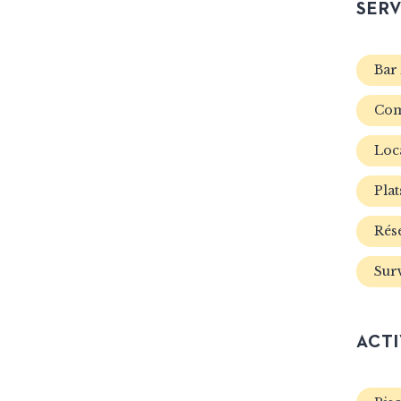
SERV
Bar 
Com
Loc
Plat
Rés
Surv
ACTI