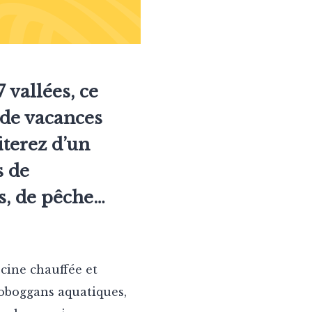
 vallées, ce
 de vacances
iterez d’un
s de
s, de pêche…
cine chauffée et
toboggans aquatiques,