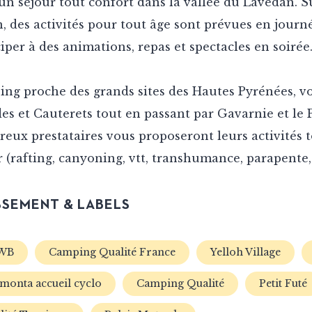
un séjour tout confort dans la vallée du Lavedan. S
n, des activités pour tout âge sont prévues en journ
ciper à des animations, repas et spectacles en soirée
ng proche des grands sites des Hautes Pyrénées, v
es et Cauterets tout en passant par Gavarnie et le 
eux prestataires vous proposeront leurs activités t
r (rafting, canyoning, vtt, transhumance, parapente
SEMENT & LABELS
WB
Camping Qualité France
Yelloh Village
amonta accueil cyclo
Camping Qualité
Petit Futé