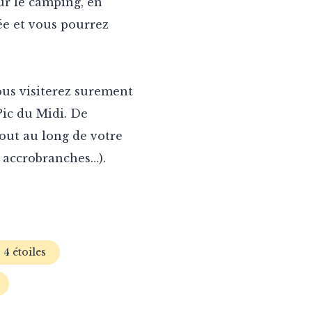
ur le camping, en
ée et vous pourrez
.
ous visiterez surement
Pic du Midi. De
out au long de votre
, accrobranches…).
4 étoiles