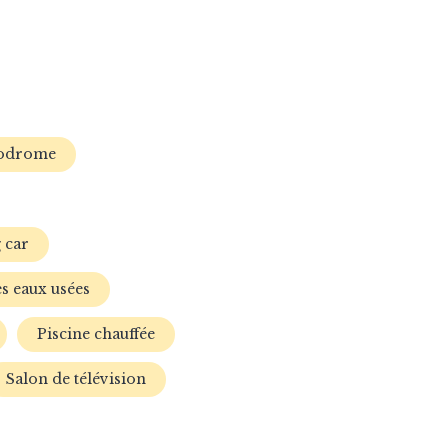
odrome
 car
s eaux usées
Piscine chauffée
Salon de télévision