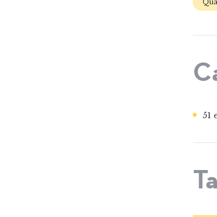
Qua
C
51 
Ta