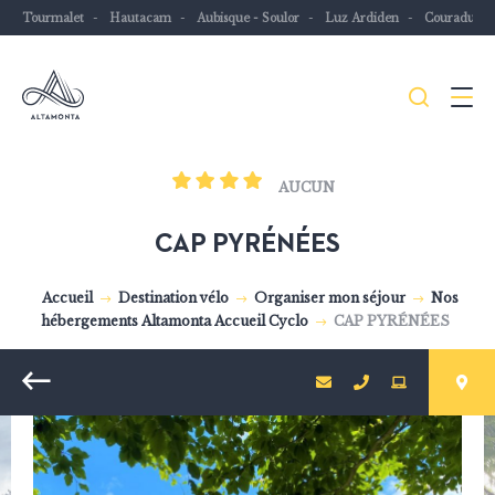
Tourmalet
Hautacam
Aubisque - Soulor
Luz Ardiden
Couraduqu
Je
Menu
recher
Les
AUCUN
Pyrénées
mythiques
CAP PYRÉNÉES
à
vélo
Accueil
Destination vélo
Organiser mon séjour
Nos
hébergements Altamonta Accueil Cyclo
CAP PYRÉNÉES
ou
à
Retour
VTT