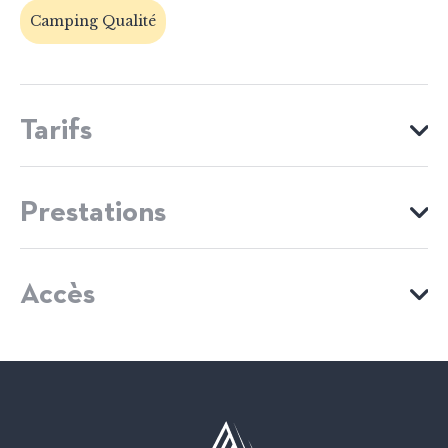
Camping Qualité
Tarifs
Tarif
Prestations
Location mobil home / semaine
ÉQUIPEMENTS
52€
Accès
Abri à vélos sécurisé de plain-pied
MOYENS DE PAIEMENT
VOIR MON ITINÉRAIRE
Beau point de vue
Boulodrome
Cartes bancaires
Chèques bancaires et postaux
Jeux pour enfants
Ping-pong