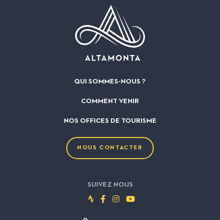
QUI SOMMES-NOUS ?
COMMENT VENIR
NOS OFFICES DE TOURISME
NOUS CONTACTER
SUIVEZ NOUS
Suivez-
Suivez-
Suivez-
Suivez-
nous
nous
nous
nous