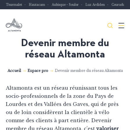
Tourmalet
Hautacam
Aubisque - Soulor
Luz Ardiden
Couraduqu
Je
Menu
recher
Devenir membre du
Les
réseau Altamonta
Pyrénées
mythiques
à
Accueil
Espace pro
Devenir membre du réseau Altamonta
vélo
ou
Altamonta est un réseau réunissant tous les
à
socio-professionnels de la zone du Pays de
VTT
Lourdes et des Vallées des Gaves, qui de près
ou de loin considèrent la clientèle à vélo
comme des clients à part entière. Devenir
membre du réseau Altamonta, c’est
valoriser