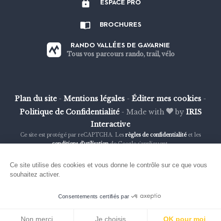
ESPACE PRO
sur
sur
sur
sur
Strava
Facebook
Instagram
Youtube
BROCHURES
RANDO VALLÉES DE GAVARNIE
Tous vos parcours rando, trail, vélo
Plan du site
-
Mentions légales
-
Éditer mes cookies
-
Politique de Confidentialité
-
Made with
by
IRIS
Interactive
Ce site est protégé par reCAPTCHA. Les
règles de confidentialité
et les
conditions d'utilisation
de Google s'appliquent.
Ce site utilise des cookies et vous donne le contrôle sur ce que vous
souhaitez activer.
Consentements certifiés par
Non merci
Je choisis
OK pour moi