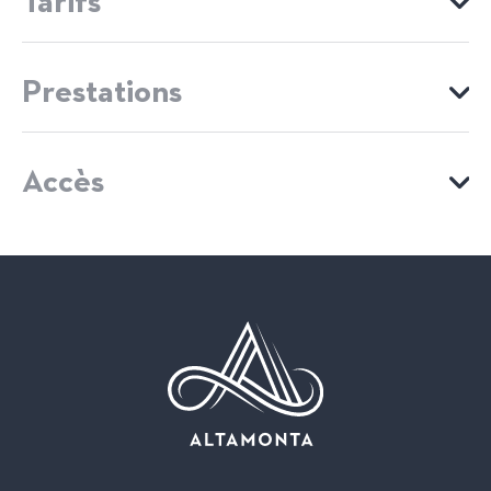
Tarifs
MOYENS DE PAIEMENT
Prestations
Cartes bancaires
Chèques bancaires et postaux
ÉQUIPEMENTS
Chèques Vacances
Espèces
Virements
Accès
Boutiques
VOIR MON ITINÉRAIRE