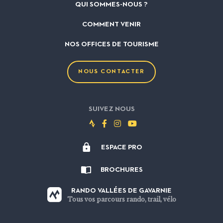
QUI SOMMES-NOUS ?
COMMENT VENIR
NOS OFFICES DE TOURISME
NOUS CONTACTER
SUIVEZ NOUS
Suivez-
Suivez-
Suivez-
Suivez-
nous
nous
nous
nous
ESPACE PRO
sur
sur
sur
sur
Strava
Facebook
Instagram
Youtube
BROCHURES
RANDO VALLÉES DE GAVARNIE
Tous vos parcours rando, trail, vélo