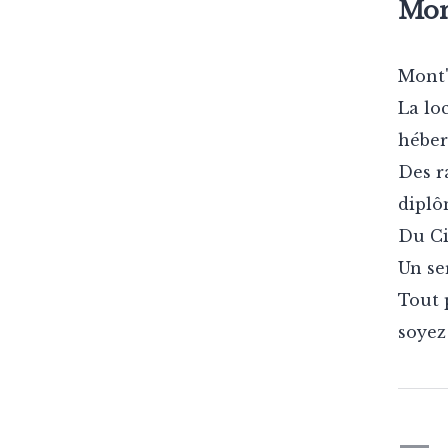
Mont
Mont' 
La lo
héber
Des r
dipl
Du Ci
Un se
Tout 
soyez