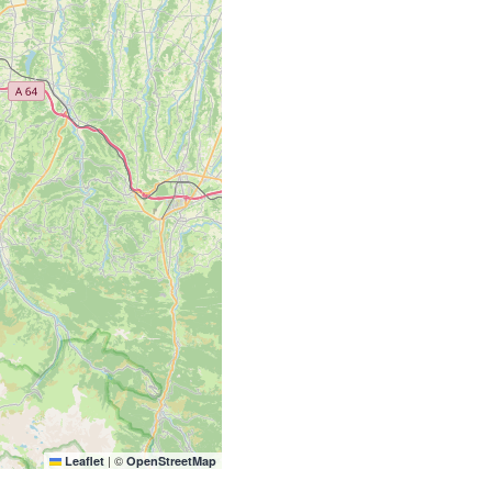
|
©
Leaflet
OpenStreetMap