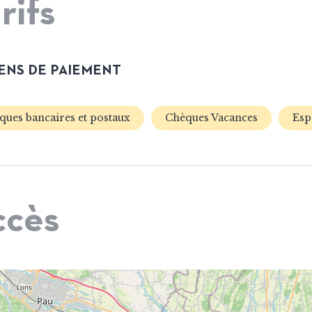
rifs
NS DE PAIEMENT
ques bancaires et postaux
Chèques Vacances
Esp
ccès