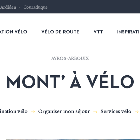
 Ardiden
Couraduque
ATION VÉLO
VÉLO DE ROUTE
VTT
INSPIRAT
AYROS-ARBOUIX
MONT’ À VÉLO
ination vélo
Organiser mon séjour
Services vélo