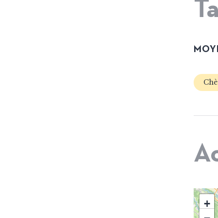
Ta
MOYE
Chè
A
+