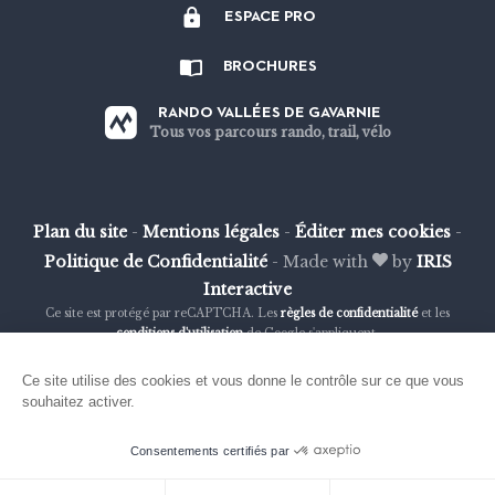
ESPACE PRO
sur
sur
sur
sur
Strava
Facebook
Instagram
Youtube
BROCHURES
RANDO VALLÉES DE GAVARNIE
Tous vos parcours rando, trail, vélo
Plan du site
-
Mentions légales
-
Éditer mes cookies
-
Politique de Confidentialité
-
Made with
by
IRIS
Interactive
Ce site est protégé par reCAPTCHA. Les
règles de confidentialité
et les
conditions d'utilisation
de Google s'appliquent.
Ce site utilise des cookies et vous donne le contrôle sur ce que vous
souhaitez activer.
Consentements certifiés par