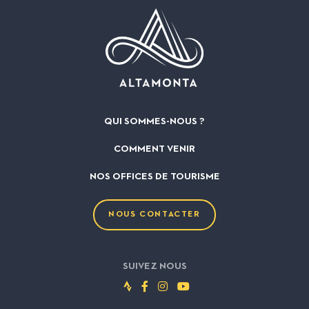
QUI SOMMES-NOUS ?
COMMENT VENIR
NOS OFFICES DE TOURISME
NOUS CONTACTER
SUIVEZ NOUS
Suivez-
Suivez-
Suivez-
Suivez-
nous
nous
nous
nous