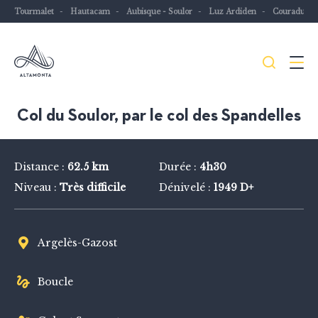
Tourmalet
Hautacam
Aubisque - Soulor
Luz Ardiden
Couraduqu
Je
Menu
recher
Les
Col du Soulor, par le col des Spandelles
Pyrénées
mythiques
Distance :
62.5 km
Durée :
4h30
à
Niveau :
Très difficile
Dénivelé :
1949 D+
vélo
ou
à
Argelès-Gazost
VTT
Boucle