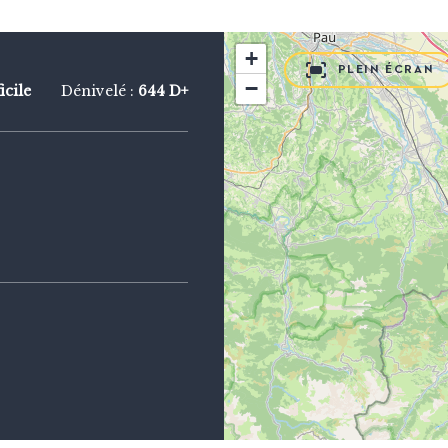
+
PLEIN ÉCRAN
−
icile
Dénivelé :
644 D+