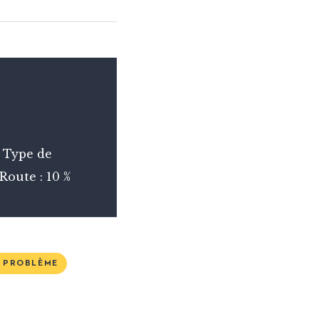
- Type de
/ Route : 10 %
N PROBLÈME