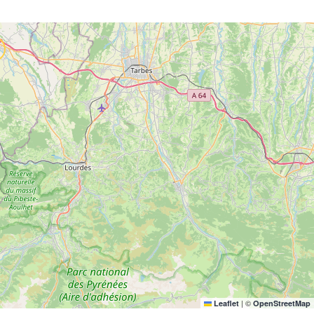
|
©
Leaflet
OpenStreetMap