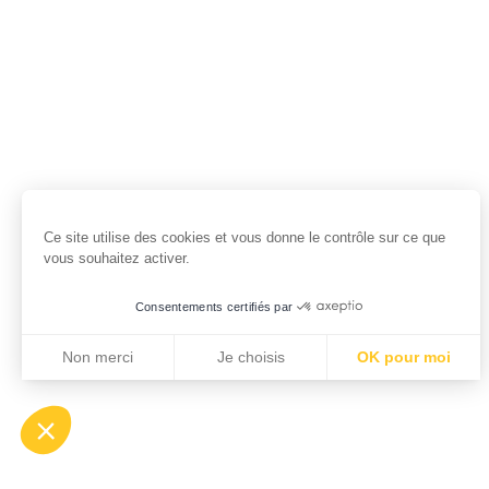
Ce site utilise des cookies et vous donne le contrôle sur ce que
vous souhaitez activer.
Consentements certifiés par
Non merci
Je choisis
OK pour moi
Axeptio consent
Plateforme de Gestion du Consentement : Personnalisez vo
Notre plateforme vous permet d'adapter et de gérer vos param