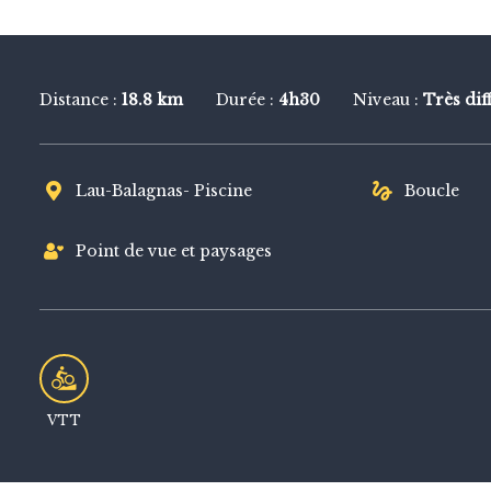
VTT
Distance :
18.8 km
Durée :
4h30
Niveau :
Très diff
Lau-Balagnas- Piscine
Boucle
Point de vue et paysages
VTT