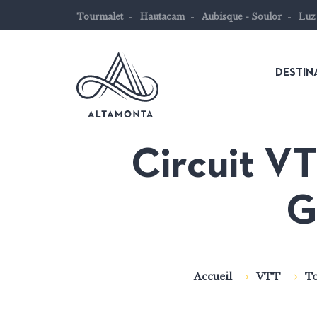
Tourmalet
Hautacam
Aubisque - Soulor
Luz
DESTIN
Circuit VT
Les
G
Pyrénées
mythiques
à
vélo
Accueil
VTT
To
ou
à