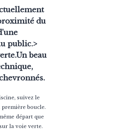
actuellement
proximité du
d'une
u public.>
verte.Un beau
technique,
 chevronnés.
iscine, suivez le
la première boucle.
e même départ que
ur la voie verte.