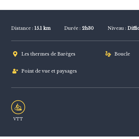
VTT
Distance :
15.1 km
Durée :
2h30
Niveau :
Diffi
Les thermes de Barèges
Boucle
Point de vue et paysages
VTT