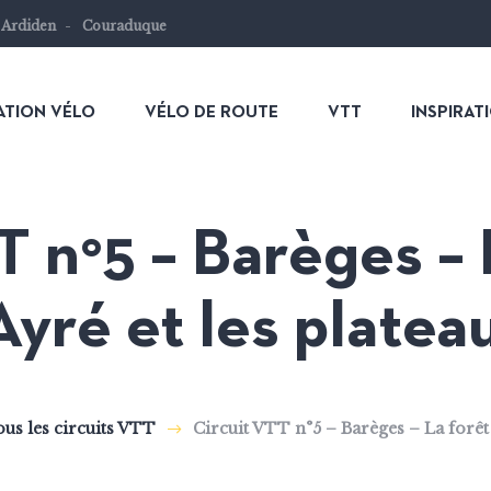
 Ardiden
Couraduque
ATION VÉLO
VÉLO DE ROUTE
VTT
INSPIRAT
T n°5 – Barèges – 
’Ayré et les platea
us les circuits VTT
Circuit VTT n°5 – Barèges – La forêt 