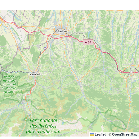
|
©
Leaflet
OpenStreetMap