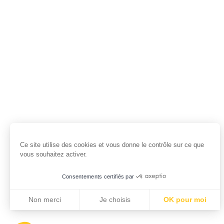
Ce site utilise des cookies et vous donne le contrôle sur ce que
vous souhaitez activer.
Consentements certifiés par
Non merci
Je choisis
OK pour moi
Axeptio consent
Plateforme de Gestion du Consentement : Personnalisez vo