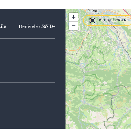
+
PLEIN ÉCRAN
−
cile
Dénivelé :
567 D+