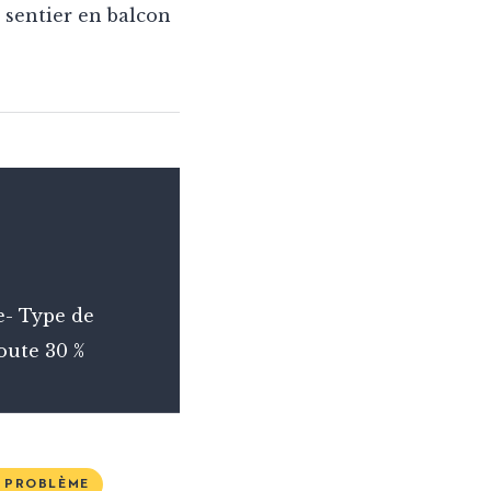
 sentier en balcon
e- Type de
Route 30 %
N PROBLÈME