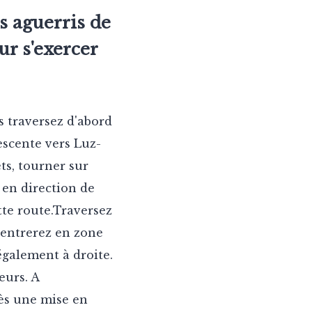
s aguerris de
ur s'exercer
s traversez d'abord
escente vers Luz-
ts, tourner sur
 en direction de
tte route.Traversez
s entrerez en zone
également à droite.
eurs. A
rès une mise en