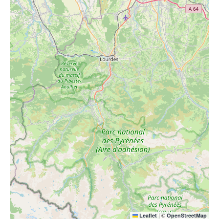
|
©
Leaflet
OpenStreetMap