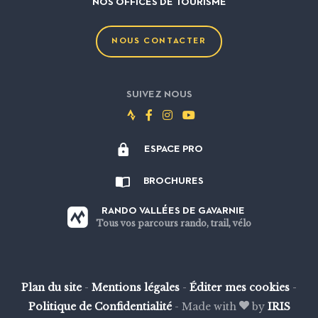
NOS OFFICES DE TOURISME
NOUS CONTACTER
SUIVEZ NOUS
Suivez-
Suivez-
Suivez-
Suivez-
nous
nous
nous
nous
ESPACE PRO
sur
sur
sur
sur
Strava
Facebook
Instagram
Youtube
BROCHURES
RANDO VALLÉES DE GAVARNIE
Tous vos parcours rando, trail, vélo
Plan du site
-
Mentions légales
-
Éditer mes cookies
-
Politique de Confidentialité
-
Made with
by
IRIS