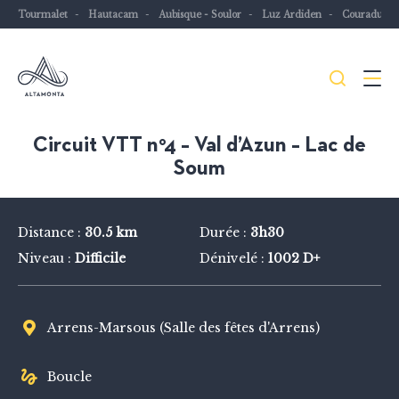
Tourmalet
Hautacam
Aubisque - Soulor
Luz Ardiden
Couraduqu
Je
Menu
recher
Les
Circuit VTT n°4 – Val d’Azun – Lac de
Pyrénées
Soum
mythiques
à
Distance :
30.5 km
Durée :
3h30
vélo
Niveau :
Difficile
Dénivelé :
1002 D+
ou
à
VTT
Arrens-Marsous (Salle des fêtes d'Arrens)
Boucle