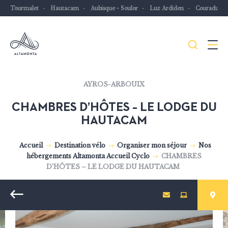
Tourmalet
Hautacam
Aubisque - Soulor
Luz Ardiden
Couraduqu
Je
Menu
recher
Les
AYROS-ARBOUIX
Pyrénées
CHAMBRES D’HÔTES – LE LODGE DU
mythiques
HAUTACAM
à
vélo
Accueil
Destination vélo
Organiser mon séjour
Nos
ou
hébergements Altamonta Accueil Cyclo
CHAMBRES
à
D’HÔTES – LE LODGE DU HAUTACAM
VTT
Retour