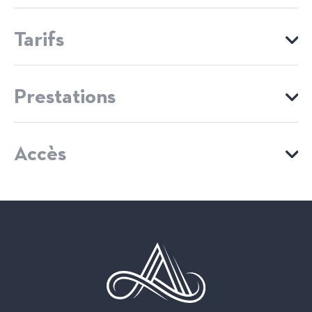
Capacité maximum possible : 8
Tarifs
4 chambre(s)
Tarif
Prestations
2 personnes (Chambre d'hôtes avec petit déjeuner)
ÉQUIPEMENTS
190€
280€
Accès
Entrée indépendante
Etage
MOYENS DE PAIEMENT
VOIR MON ITINÉRAIRE
Jardin indépendant
Parking
Ratelier Ski
Cartes bancaires
Espèces
WestCard
Salle d'eau (douche) avec WC
Terrasse
SERVICES