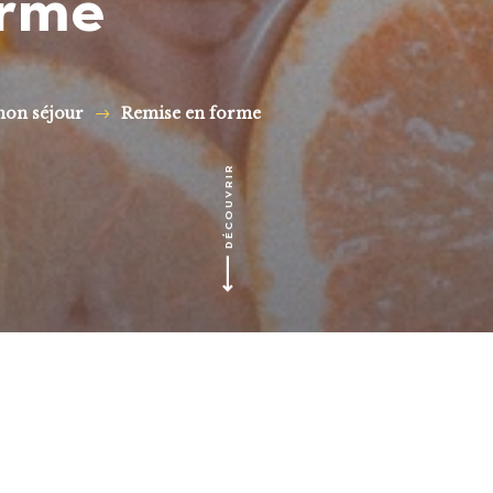
orme
mon séjour
Remise en forme
DÉCOUVRIR
s Options
ètres de confidentialité, en garantissant la conformité avec le
x après l’effort que le réconfort et 