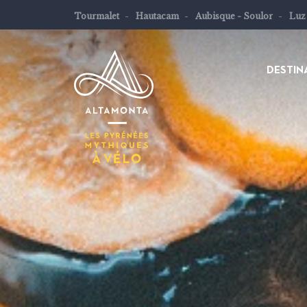
Tourmalet
Hautacam
Aubisque - Soulor
Luz
DESTIN
Les
Pyrénées
mythiques
à
vélo
ou
à