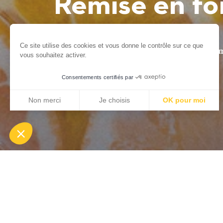
Remise en f
Ce site utilise des cookies et vous donne le contrôle sur ce que
Accueil
Destination vélo
Organiser 
vous souhaitez activer.
Consentements certifiés par
Non merci
Je choisis
OK pour moi
Axeptio consent
Plateforme de Gestion du Consentement : Personnalisez vo
Notre plateforme vous permet d'adapter et de gérer vos param
Quoi de mieu