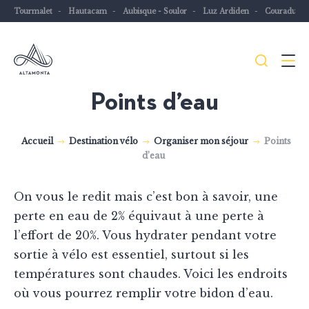
Tourmalet
Hautacam
Aubisque - Soulor
Luz Ardiden
Couraduqu
Je
Menu
recher
Points d’eau
Les
Pyrénées
Accueil
Destination vélo
Organiser mon séjour
Points
mythiques
d’eau
à
vélo
On vous le redit mais c’est bon à savoir, une
ou
perte en eau de 2% équivaut à une perte à
à
l’effort de 20%. Vous hydrater pendant votre
VTT
sortie à vélo est essentiel, surtout si les
températures sont chaudes. Voici les endroits
où vous pourrez remplir votre bidon d’eau.