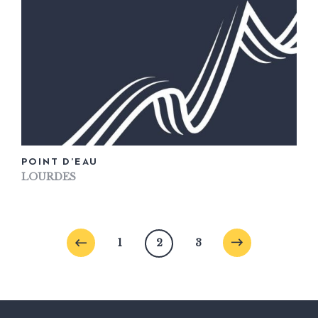
POINT D’EAU
LOURDES
1
2
3