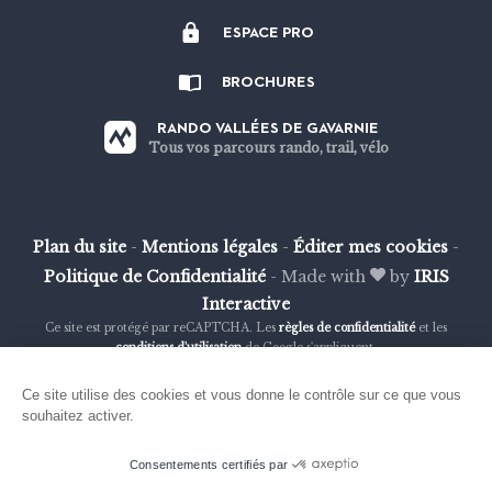
nous
nous
nous
nous
ESPACE PRO
sur
sur
sur
sur
Strava
Facebook
Instagram
Youtube
BROCHURES
RANDO VALLÉES DE GAVARNIE
Tous vos parcours rando, trail, vélo
Plan du site
-
Mentions légales
-
Éditer mes cookies
-
Politique de Confidentialité
-
Made with
by
IRIS
Interactive
Ce site est protégé par reCAPTCHA. Les
règles de confidentialité
et les
conditions d'utilisation
de Google s'appliquent.
Ce site utilise des cookies et vous donne le contrôle sur ce que vous
souhaitez activer.
Consentements certifiés par