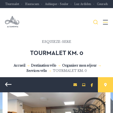
Tourmalet
Hautacam
Aubisque - Soulor
Luz Ardiden
Couraduqu
Je
Menu
recher
Les
ESQUIEZE-SERE
Pyrénées
TOURMALET KM. 0
mythiques
à
Accueil
Destination vélo
Organiser mon séjour
vélo
Services vélo
TOURMALET KM. 0
ou
à
Retour
VTT