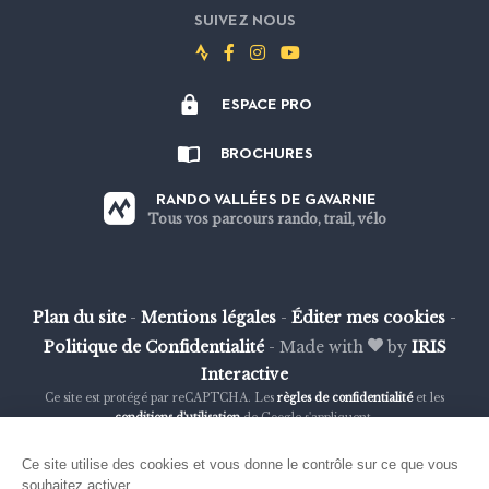
SUIVEZ NOUS
Suivez-
Suivez-
Suivez-
Suivez-
nous
nous
nous
nous
ESPACE PRO
sur
sur
sur
sur
Strava
Facebook
Instagram
Youtube
BROCHURES
RANDO VALLÉES DE GAVARNIE
Tous vos parcours rando, trail, vélo
Plan du site
-
Mentions légales
-
Éditer mes cookies
-
Politique de Confidentialité
-
Made with
by
IRIS
Interactive
Ce site est protégé par reCAPTCHA. Les
règles de confidentialité
et les
conditions d'utilisation
de Google s'appliquent.
Ce site utilise des cookies et vous donne le contrôle sur ce que vous
souhaitez activer.