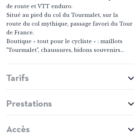
de route et VTT enduro.
Situé au pied du col du Tourmalet, sur la
route du col mythique, passage favori du Tour
de France.
Boutique « tout pour le cycliste » : maillots
"Tourmalet", chaussures, bidons souvenirs…
Tarifs
MOYENS DE PAIEMENT
Prestations
Cartes bancaires
Chèques Vacances
Espèces
ÉQUIPEMENTS
Virements
Accès
Parking privé