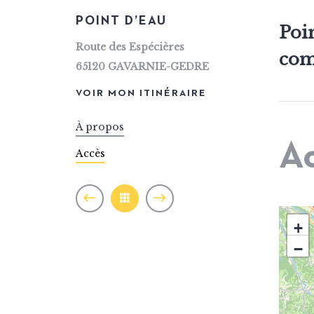
VTT
POINT D’EAU
Poin
Route des Espécières
com
65120
GAVARNIE-GEDRE
VOIR MON ITINÉRAIRE
À propos
A
Accès
+
−