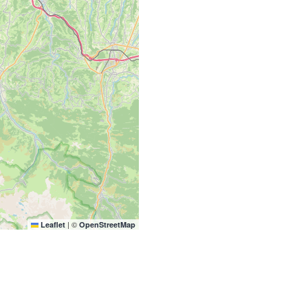
|
©
Leaflet
OpenStreetMap