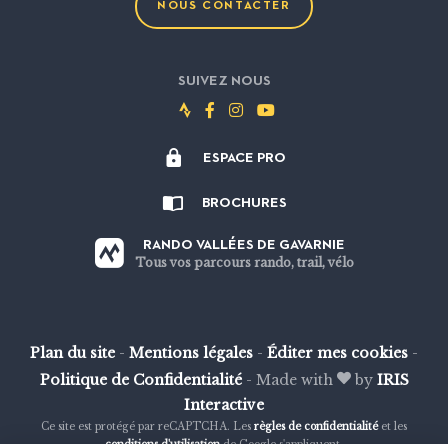
NOUS CONTACTER
SUIVEZ NOUS
Suivez-
Suivez-
Suivez-
Suivez-
nous
nous
nous
nous
ESPACE PRO
sur
sur
sur
sur
Strava
Facebook
Instagram
Youtube
BROCHURES
RANDO VALLÉES DE GAVARNIE
Tous vos parcours rando, trail, vélo
Plan du site
-
Mentions légales
-
Éditer mes cookies
-
Politique de Confidentialité
-
Made with
by
IRIS
Interactive
Ce site est protégé par reCAPTCHA. Les
règles de confidentialité
et les
conditions d'utilisation
de Google s'appliquent.