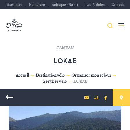
Tourmalet
Hautacam
Aubisque - Soulor
Luz Ardiden
Couraduqu
Je
Menu
recher
Les
CAMPAN
Pyrénées
LOKAE
mythiques
à
Accueil
Destination vélo
Organiser mon séjour
vélo
Services vélo
LOKAE
ou
à
Retour
VTT