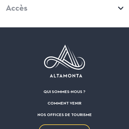
Accès
Cartes bancaires
Chèques bancaires et postaux
VOIR MON ITINÉRAIRE
Chèques Vacances
Espèces
Paiement en ligne sécurisé
Virements
QUI SOMMES-NOUS ?
COMMENT VENIR
NOS OFFICES DE TOURISME