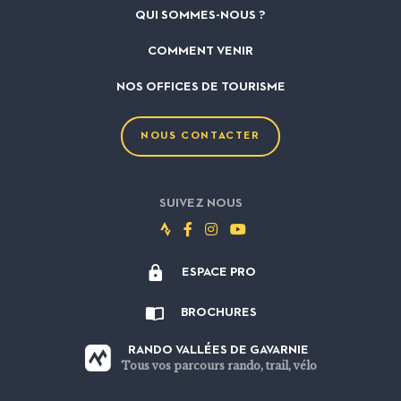
QUI SOMMES-NOUS ?
COMMENT VENIR
NOS OFFICES DE TOURISME
NOUS CONTACTER
SUIVEZ NOUS
Suivez-
Suivez-
Suivez-
Suivez-
nous
nous
nous
nous
ESPACE PRO
sur
sur
sur
sur
Strava
Facebook
Instagram
Youtube
BROCHURES
RANDO VALLÉES DE GAVARNIE
Tous vos parcours rando, trail, vélo