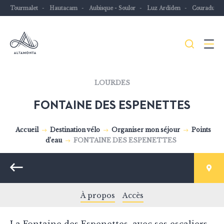
Tourmalet
Hautacam
Aubisque - Soulor
Luz Ardiden
Couraduqu
Je
Menu
recher
Les
LOURDES
Pyrénées
FONTAINE DES ESPENETTES
mythiques
à
Accueil
Destination vélo
Organiser mon séjour
Points
vélo
d’eau
FONTAINE DES ESPENETTES
ou
à
Retour
VTT
À propos
Accès