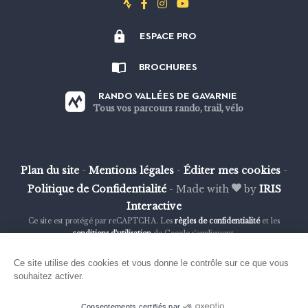
Suivez-
Suivez-
Suivez-
Suivez-
nous
nous
nous
nous
ESPACE PRO
sur
sur
sur
sur
Strava
Facebook
Instagram
Youtube
BROCHURES
RANDO VALLÉES DE GAVARNIE
Tous vos parcours rando, trail, vélo
Plan du site
-
Mentions légales
-
Éditer mes cookies
-
Politique de Confidentialité
-
Made with
by
IRIS
Interactive
Ce site est protégé par reCAPTCHA. Les
règles de confidentialité
et les
conditions d'utilisation
de Google s'appliquent.
Ce site utilise des cookies et vous donne le contrôle sur ce que vous
souhaitez activer.
Consentements certifiés par