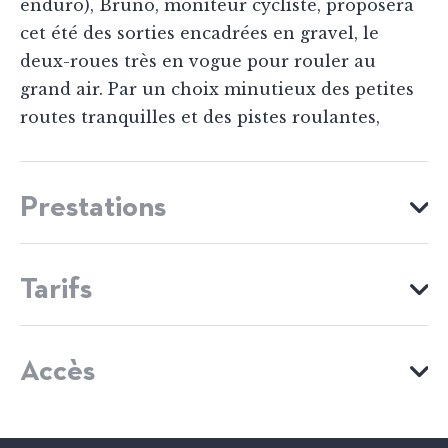
enduro), Bruno, moniteur cycliste, proposera
cet été des sorties encadrées en gravel, le
deux-roues très en vogue pour rouler au
grand air. Par un choix minutieux des petites
routes tranquilles et des pistes roulantes,
Prestations
ACTIVITÉS SPORTIVES
Tarifs
Randonnée pédestre
Raquettes
VTT
MOYENS DE PAIEMENT
Cyclotourisme
Course d'orientation
Accès
Chèques bancaires et postaux
Espèces
Virements