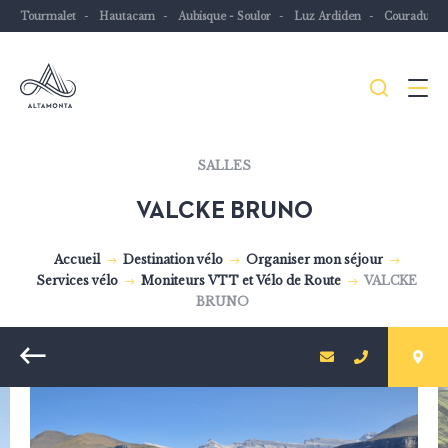
Tourmalet
Hautacam
Aubisque - Soulor
Luz Ardiden
Couraduqu
Je
Menu
recher
Les
SALLES
Pyrénées
VALCKE BRUNO
mythiques
à
Accueil
Destination vélo
Organiser mon séjour
vélo
Services vélo
Moniteurs VTT et Vélo de Route
VALCKE
ou
BRUNO
à
VTT
Retour