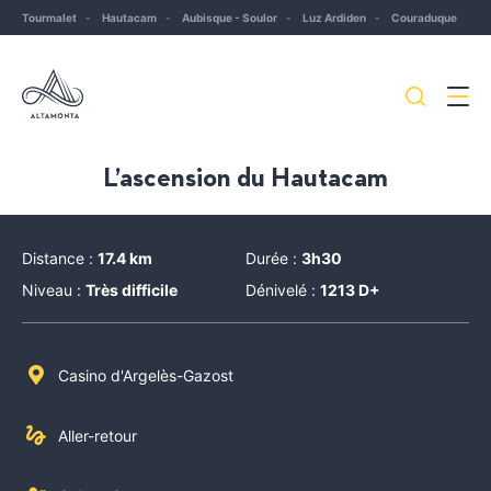
Tourmalet
Hautacam
Aubisque - Soulor
Luz Ardiden
Couraduque
Je
Menu
recherc
Les
L’ascension du Hautacam
Pyrénées
mythiques
Distance :
17.4 km
Durée :
3h30
à
Niveau :
Très difficile
Dénivelé :
1213 D+
vélo
ou
à
Casino d'Argelès-Gazost
VTT
Aller-retour