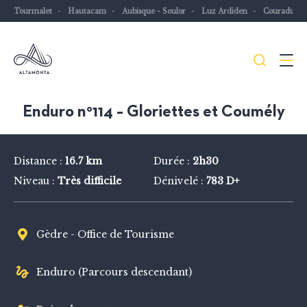
Tourmalet
Hautacam
Aubisque - Soulor
Luz Ardiden
Couraduqu
Je
Menu
recher
Les
Enduro n°114 – Gloriettes et Coumély
Pyrénées
mythiques
Distance :
16.7 km
Durée :
2h30
à
Niveau :
Très difficile
Dénivelé :
783 D+
vélo
ou
à
Gèdre - Office de Tourisme
VTT
Enduro (Parcours descendant)