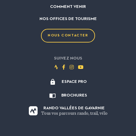
COMMENT VENIR
NOS OFFICES DE TOURISME
NOUS CONTACTER
SUIVEZ NOUS
Suivez-
Suivez-
Suivez-
Suivez-
nous
nous
nous
nous
ESPACE PRO
sur
sur
sur
sur
Strava
Facebook
Instagram
Youtube
BROCHURES
RANDO VALLÉES DE GAVARNIE
Tous vos parcours rando, trail, vélo